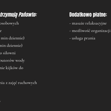
trzymują Pańswto:
Dodatkowo płatne:
2 osobowych
- masaże relaksacyjne
e
- możliwość organizacj
 min dziennie)
- usługa prania
min dziennie)
o siłowni
rybutorów wody
nie kijków do
nia z zajęć ruchowych