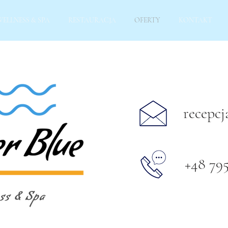
WELLNESS & SPA
RESTAURACJA
OFERTY
KONTAKT
recepc
+48 795