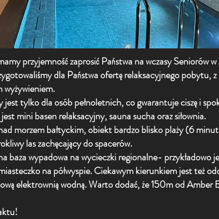
mamy przyjemność zaprosić Państwa na wczasy Seniorów w
ygotowaliśmy dla Państwa ofertę relaksacyjnego pobytu, z
ym wyżywieniem.
jest tylko dla osób pełnoletnich, co gwarantuje ciszę i spok
jest mini basen relaksacyjny, sauna sucha oraz siłownia.
nad morzem bałtyckim, obiekt bardzo blisko plaży (6 minut
okliwy las zachęcający do spacerów.
na baza wypadowa na wycieczki regionalne- przykładowo j
 miasteczko na półwyspie. Ciekawym kierunkiem jest też o
skową elektrownią wodną. Warto dodać, że 150m od Amber Bl
aktu!