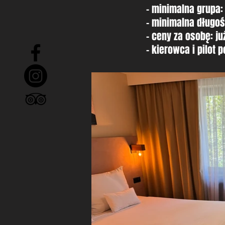
- minimalna grupa
- minimalna długoś
- ceny za osobę: j
- kierowca i pilot 