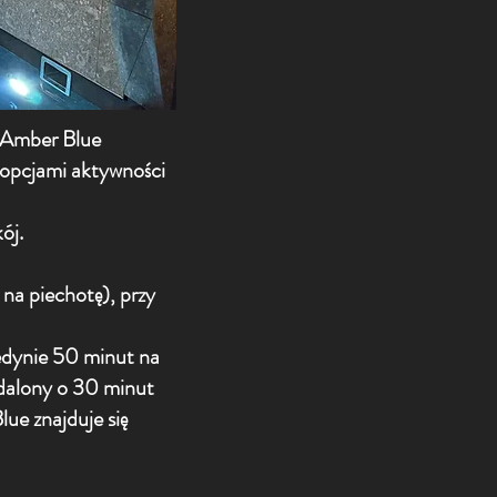
 Amber Blue
 opcjami aktywności
ój.
 na piechotę), przy
edynie 50 minut na
ddalony o 30 minut
ue znajduje się