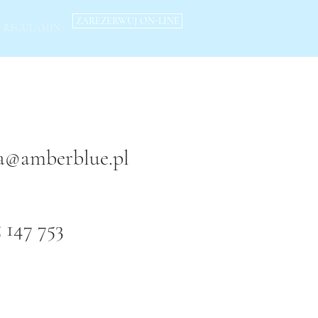
ZAREZERWUJ ON-LINE
REGULAMIN
ja@amberblue.pl
 147 753